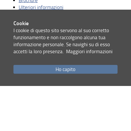
Brochure
Ulteriori informazioni
Opportunità professionali
Cookie
I cookie di questo sito servono al suo corretto
funzionamento e non raccolgono alcuna tua
Iscrizioni e contatti
informazione personale. Se navighi su di esso
accetti la loro presenza.
Maggiori informazioni
Iscrizioni
Contatti
Ho capito
Brochure
SCARICA LA BROCHURE!